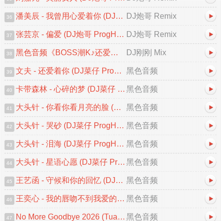
潘美辰 - 我曾用心爱着你 (DJ炮哥 ProgHouse Remix 2026)
DJ炮哥 Remix
36
张芸京 - 偏爱 (DJ炮哥 ProgHouse Remix 2026)V2
DJ炮哥 Remix
37
黑色音频《BOSS潮K♪还爱着你&心碎的梦♪中文跳舞大碟V2》DJ刚刚 Mix
DJ刚刚 Mix
38
文夫 - 还爱着你 (DJ菜仔 ProgHouse 2026 Remix)
黑色音频
39
卡带森林 - 心碎的梦 (DJ菜仔 ProgHouse 2026 Remix)
黑色音频
40
大头针 - 你看你看月亮的脸 (DJ菜仔 ProgHouse Remix)
黑色音频
41
大头针 - 哭砂 (DJ菜仔 ProgHouse 2026 Remix)
黑色音频
42
大头针 - 泪海 (DJ菜仔 ProgHouse 2026 Remix)
黑色音频
43
大头针 - 星语心愿 (DJ菜仔 ProgHouse Remix)
黑色音频
44
王艺函 - 守候和你的回忆 (DJ菜仔 ProgHouse 2026 Remix)
黑色音频
45
王奕心 - 我的唇吻不到我爱的人 (DJ菜仔 ProgHouse 2026 Remix)
黑色音频
46
No More Goodbye 2026 (Tuan Ying Chillout Mix VIP)
黑色音频
47