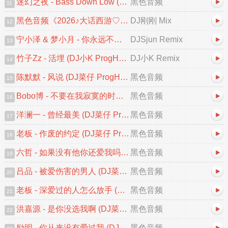
迷幻之夜 - Bass Down Low (DJAX FunkyHouse Mix 2026)
黑色音频
11
黑色音频《2026♪大话西游♡一生所爱♪中文跳舞大碟V2》DJ刚刚 Mix
DJ刚刚 Mix
12
宁小泽 & 梦小月 - 你永远不知道 (DJSjun ProgHouse Remix)
DJSjun Remix
13
竹子Zz - 活埋 (DJ小K ProgHouse Remix 2026)
DJ小K Remix
14
陈默默 - 风说 (DJ菜仔 ProgHouse Remix 2026)
黑色音频
15
Bobo博 - 不要在我寂寞的时候说爱我 (DJ菜仔 ProgHouse Remix 2026)
黑色音频
16
洋澜一 - 曾经最美 (DJ菜仔 ProgHouse Remix 2026)
黑色音频
17
老板 - 作废的约定 (DJ菜仔 ProgHouse Remix 2026)
黑色音频
18
六哲 - 如果没有他你还爱我吗 (DJ菜仔 ProgHouse Remix 2026)V2
黑色音频
19
吕品 - 被爱伤害的男人 (DJ菜仔 ProgHouse Remix 2026)V2
黑色音频
20
老板 - 深爱过的人怎么放手 (DJ菜仔 ProgHouse Remix 2026)
黑色音频
21
洪嘉源 - 是你没选我啊 (DJ菜仔 ProgHouse Remix 2026)
黑色音频
22
励明 - 你从来没有爱过我 (DJ阿贵 ProgHouse Remix 2026)
黑色音频