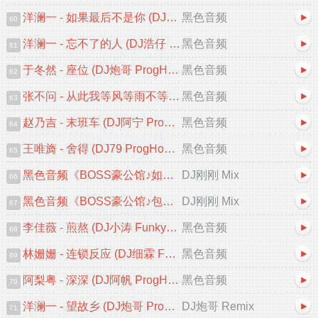
洋澜一 - 如果最后不是你 (DJ小九 ProgHouse Remix)
黑色音频
60
洋澜一 - 忘不了的人 (DJ浩仔 ProgHouse Remix 2025)
黑色音频
61
于冬然 - 座位 (DJ炮哥 ProgHouse Remix 2025)V2
黑色音频
62
张不问 - 从此我等风等雨不等你 (DJ浩仔 ProgHouse Remix)
黑色音频
63
赵乃吉 - 末班车 (DJ阿宁 ProgHouse Remix 2025)
黑色音频
64
王唯旖 - 舍得 (DJ79 ProgHouse Remix 2025)
黑色音频
65
黑色音频《BOSS豪公馆♪如果最后不是你♪中文跳舞大碟V2》DJ刚刚 Mix
DJ刚刚 Mix
66
黑色音频《BOSS豪公馆♪包房专用♪中文跳舞大碟V2》DJ刚刚 Mix
DJ刚刚 Mix
67
李佳薇 - 煎熬 (DJ小涛 FunkyHouse Remix 2025)
黑色音频
68
林姗姗 - 连锁反应 (DJ细霖 FunkyHouse Remix 2025)粤语
黑色音频
69
阿梨粤 - 深深 (DJ阿帆 ProgHouse Remix 2025)粤语
黑色音频
70
洋澜一 - 望故乡 (DJ炮哥 ProgHouse Remix 2025)
DJ炮哥 Remix
71