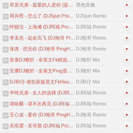
草原兄弟 - 最爱的人是你 (蓝溪DJ浩仔 ProgHouse Rmx 2025)
黑色音频
84
周兴哲 - 怎么了 (DJSjun ProgHouse Remix 2025)
DJSjun Remix
85
叶丽仪 - 上海滩 (DJ阿福 ProgHouse Remix 2025)粤语
DJ阿福 Remix
86
李圣杰 - 远走高飞 (DJ炮哥 ProgHouse Remix 2025)
DJ炮哥 Remix
87
张杰 - 想见你 (DJ炮哥 ProgHouse Remix 2025)
DJ炮哥 Remix
88
安康DJ晓轩 - 全英文Fk精选葡萄仔最新勐拉之夜迷幻上太空串烧
DJ晓轩 Mix
89
安康DJ晓轩 - 全英文Prog音乐高档次无心睡眠鼓包房必备轻飘太空幻境之旅专辑
DJ晓轩 Mix
90
DJ和仔-老歌新版英文FkHouse太空节奏串烧
DJ和仔 Mix
91
半吨兄弟 - 女人的选择 (DJ阿福 ProgHouse Remix)
DJ阿福 Remix
92
谭咏麟 - 讲不出再见 (DJ阿福 ProgHouse Remix 2025)粤语
DJ阿福 Remix
93
王心凌 - 爱你 (DJ炮哥 ProgHouse Remix 2025)V2
DJ炮哥 Remix
94
吴雨霏 - 吴哥窟 (DJ阿福 ProgHouse Remix)粤语
DJ阿福 Remix
95