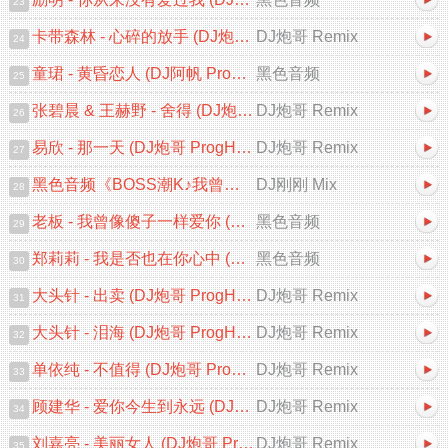
23
卡带森林 - 心碎的放手 (DJ炮哥 ProgHouse Remix 2026)
DJ炮哥 Remix
24
童珺 - 黄昏恋人 (DJ阿帆 ProgHouse Remix 2026) 粤语
黑色音频
25
张碧晨 & 王赫野 - 舍得 (DJ炮哥 ProgHouse Remix 2026)
DJ炮哥 Remix
26
易欣 - 那一天 (DJ炮哥 ProgHouse Remix 2026)
DJ炮哥 Remix
27
黑色音频《BOSS潮K♪我曾像傻子一样爱你♪中文跳舞大碟V2》DJ刚刚 Mix
DJ刚刚 Mix
28
老板 - 我曾像傻子一样爱你 (DJ阿贵 ProgHouse 2026 Remix)
黑色音频
29
郑莉莉 - 我是否也在你心中 (DJ阿贵 ProgHouse 2026 Remix)
黑色音频
30
大头针 - 出卖 (DJ炮哥 ProgHouse Remix 2026)
DJ炮哥 Remix
31
大头针 - 泪海 (DJ炮哥 ProgHouse Remix 2026)
DJ炮哥 Remix
32
单依纯 - 不值得 (DJ炮哥 ProgHouse Remix 2026)
DJ炮哥 Remix
33
顾建华 - 爱你今生到永远 (DJ炮哥 ProgHouse Remix 2026)
DJ炮哥 Remix
34
刘嘉亮 - 美丽女人 (DJ炮哥 ProgHouse Remix 2026)
DJ炮哥 Remix
35