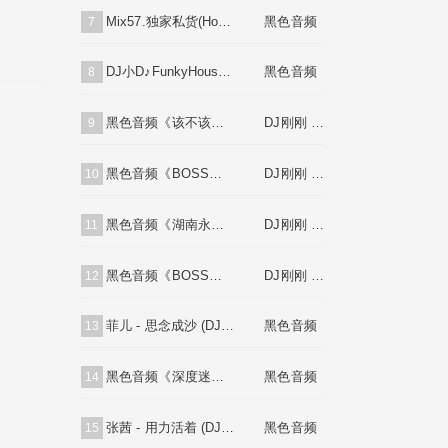
Mix57.独家私货(House Deep飘飘欲仙)V1
黑色音频
7
DJ小D♪FunkyHouse弹跳英文串烧♪专属订制01
黑色音频
8
黑色音频《该不该放手让你走(国语)跳舞大碟》DJ刚刚 Mix
DJ刚刚 Mix
9
黑色音频《BOSS豪公馆♪法老王♥英文跳舞大碟V2》DJ刚刚 Mix
DJ刚刚 Mix
10
黑色音频《湖南永兴博豪公馆♪首张跳舞大碟①》DJ刚刚 Mix
DJ刚刚 Mix
11
黑色音频《BOSS豪公馆♪别怕我伤心中文跳舞大碟》DJ刚刚 Mix
DJ刚刚 Mix
12
菲儿 - 思念成沙 (DJ小G 2021 Remix)[Mix57.com]
黑色音频
13
黑色音频《深度迷幻DeepHouse身临其境》MIX57
黑色音频
14
张茜 - 用力活着 (DJ小G 2021 Remix)[Mix57.com]
黑色音频
15