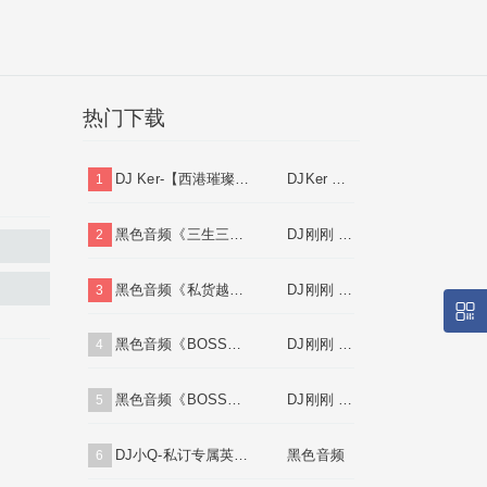
热门下载
DJ Ker-【西港璀璨之夜】全英文FunKyHouse串烧
DJKer Mix
1
黑色音频《三生三世十里桃花(国语)跳舞大碟》DJ刚刚 MiX
DJ刚刚 Mix
2
1
2
黑色音频《私货越鼓House(弹飘)跳舞大碟⑥》DJ刚刚 Mix
DJ刚刚 Mix
3
黑色音频《BOSS豪公馆♪带我到山顶中文跳舞大碟》DJ刚刚 Mix
DJ刚刚 Mix
4
黑色音频《BOSS豪公馆♪云南打歌妹中文跳舞大碟V2》DJ刚刚 Mix
DJ刚刚 Mix
5
DJ小Q-私订专属英文HOUSE串烧合集系列[Mix57]
黑色音频
6